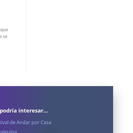
 que
e se
 podría interesar…
tival de Andar por Casa
yalguina