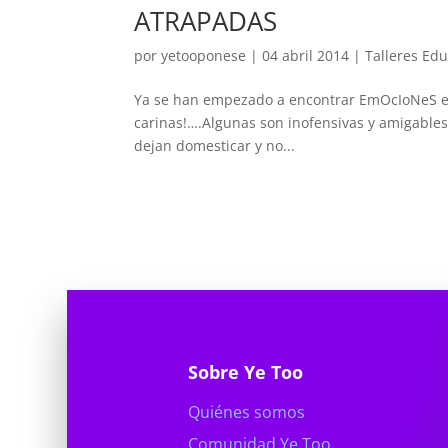
ATRAPADAS
por
yetooponese
|
04 abril 2014
|
Talleres Edu
Ya se han empezado a encontrar EmOcIoNeS esc
carinas!….Algunas son inofensivas y amigables
dejan domesticar y no...
Sobre Ye Too
Quiénes somos
Comunidad Ye Too