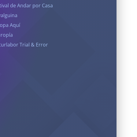
tival de Andar por Casa
yalguina
opa Aquí
ropía
turlabor Trial & Error