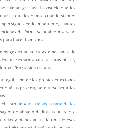
se calman gracias al consuelo que les
ernativas que les damos cuando sienten
emplo sigue siendo importante, cuantas
mociones de forma saludable nos vean
s para hacer lo mismo.
damos gestionar nuestras emociones de
der relacionarnos con nuestras hijas y
forma eficaz y bien tratante.
La regulación de las propias emociones
er qué las provoca, permitirse sentirlas
vas.
del Libro de
Anna Llenas ¨Diario de las
imagen de abajo y dediquéis un rato a
, relax y bienestar. Cada una de esas
 las bolsitas de infusión de la imagen.