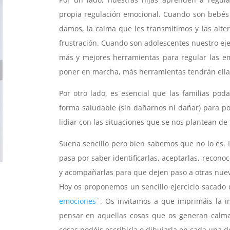
propia regulación emocional. Cuando son bebés 
damos, la calma que les transmitimos y las alt
frustración. Cuando son adolescentes nuestro ej
más y mejores herramientas para regular las e
poner en marcha, más herramientas tendrán ella
Por otro lado, es esencial que las familias po
forma saludable (sin dañarnos ni dañar) para po
lidiar con las situaciones que se nos plantean de 
Suena sencillo pero bien sabemos que no lo es. 
pasa por saber identificarlas, aceptarlas, reconoc
y acompañarlas para que dejen paso a otras nue
Hoy os proponemos un sencillo ejercicio sacado 
emociones
¨. Os invitamos a que imprimáis la 
pensar en aquellas cosas que os generan calma
cosas podéis escribirla o dibujarla en cada una de