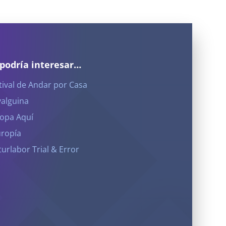
 podría interesar…
tival de Andar por Casa
yalguina
opa Aquí
ropía
turlabor Trial & Error