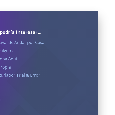
 podría interesar…
tival de Andar por Casa
yalguina
opa Aquí
ropía
turlabor Trial & Error