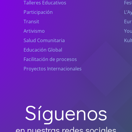
Talleres Educativos
Fes
Participación
L’A
Transit
Eur
Artivismo
You
Salud Comunitaria
Kul
Educación Global
Facilitación de procesos
Proyectos Internacionales
Síguenos
en nuestras redes sociales