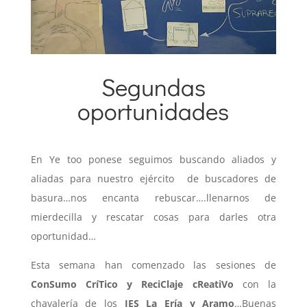
Segundas
15 octubre 2013
|
Educación Global
,
Talleres
oportunidades
Educativos
En Ye too ponese seguimos buscando aliados y
aliadas para nuestro ejército de buscadores de
basura…nos encanta rebuscar….llenarnos de
mierdecilla y rescatar cosas para darles otra
oportunidad…
Esta semana han comenzado las sesiones de
ConSumo CríTico y ReciClaje cReatiVo
con la
chavalería de los
IES La Ería y Aramo
…Buenas