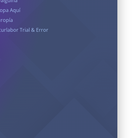
yalguina
opa Aquí
ropía
turlabor Trial & Error