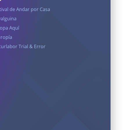
tival de Andar por Casa
yalguina
opa Aquí
ropía
turlabor Trial & Error