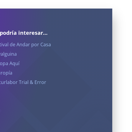
 podría interesar…
tival de Andar por Casa
yalguina
opa Aquí
ropía
turlabor Trial & Error