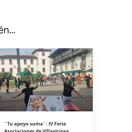
ién…
¨Tu apoyo suma¨: IV Feria
Asociaciones de Villaviciosa