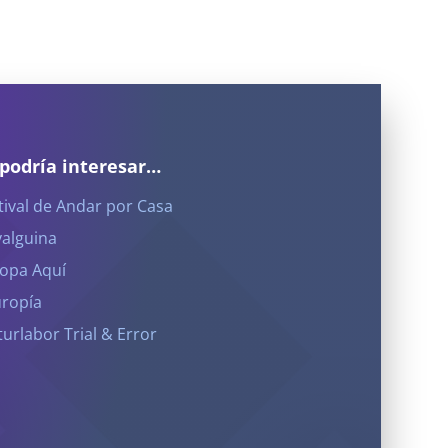
 podría interesar…
tival de Andar por Casa
yalguina
opa Aquí
ropía
turlabor Trial & Error