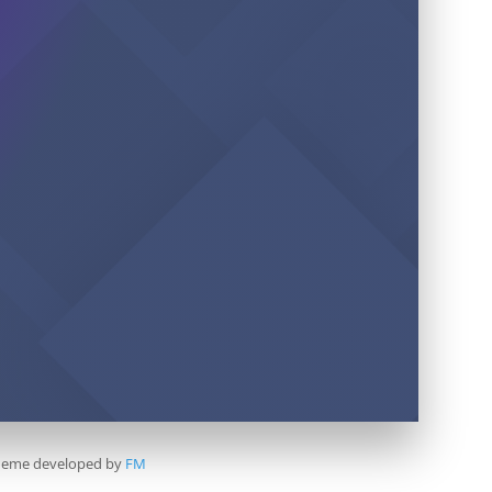
 Theme developed by
FM