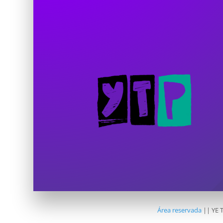
Área reservada
|| YE 