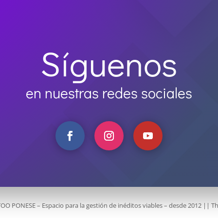
Síguenos
en nuestras redes sociales
TOO PONESE – Espacio para la gestión de inéditos viables – desde 2012 ||