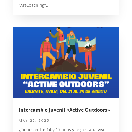
“ArtCoaching”,...
Intercambio Juvenil «Active Outdoors»
MAY 22, 2025
¿Tienes entre 14 y 17 años y te gustaría vivir