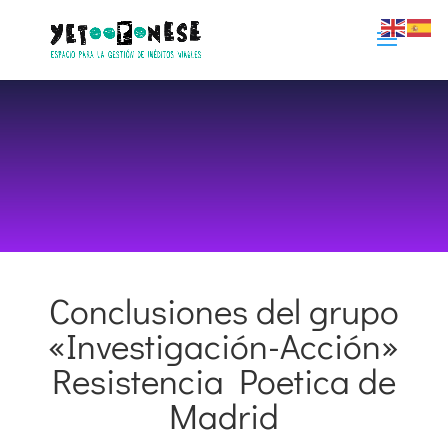
Conclusiones del grupo
10 diciembre 2013
|
Artivismo
,
Participación
,
«Investigación-Acción»
Proyectos Internacionales
Resistencia Poetica de
Madrid