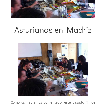
Asturianas en Madriz
24 enero 2014
|
Artivismo
,
Participación
,
Proyectos
Internacionales
,
Talleres Educativos
Como os habiamos comentado, este pasado fin de