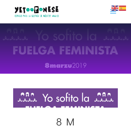
8 M
07 marzo 2019
|
Comunidad Ye Too