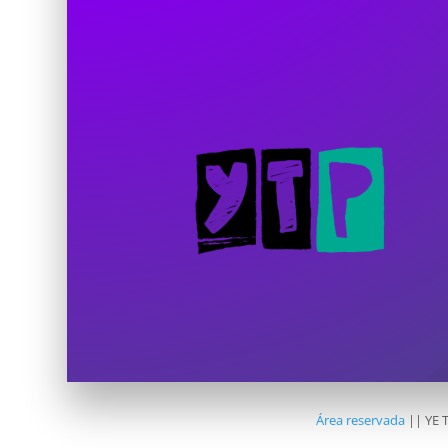
Área reservada
|| YE 