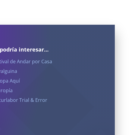
 podría interesar…
tival de Andar por Casa
yalguina
opa Aquí
ropía
turlabor Trial & Error