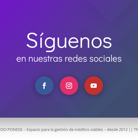
Síguenos
en nuestras redes sociales
TOO PONESE – Espacio para la gestión de inéditos viables – desde 2012 ||