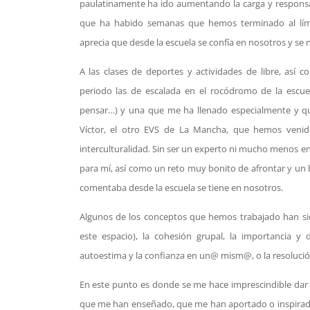
paulatinamente ha ido aumentando la carga y responsabi
que ha habido semanas que hemos terminado al límit
aprecia que desde la escuela se confía en nosotros y se n
A las clases de deportes y actividades de libre, así 
periodo las de escalada en el rocódromo de la escue
pensar…) y una que me ha llenado especialmente y qu
Víctor, el otro EVS de La Mancha, que hemos venid
interculturalidad. Sin ser un experto ni mucho menos en
para mí, así como un reto muy bonito de afrontar y un
comentaba desde la escuela se tiene en nosotros.
Algunos de los conceptos que hemos trabajado han sido
este espacio), la cohesión grupal, la importancia y
autoestima y la confianza en un@ mism@, o la resolución
En este punto es donde se me hace imprescindible dar l
que me han enseñado, que me han aportado o inspirado 