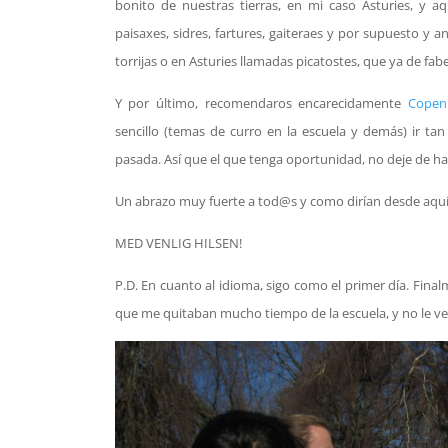
bonito de nuestras tierras, en mi caso Asturies, y 
paisaxes, sidres, fartures, gaiteraes y por supuesto y a
torrijas o en Asturies llamadas picatostes, que ya de fab
Y por último, recomendaros encarecidamente
Copen
sencillo (temas de curro en la escuela y demás) ir 
pasada. Así que el que tenga oportunidad, no deje de ha
Un abrazo muy fuerte a tod@s y como dirían desde aquí 
MED VENLIG HILSEN!
P.D. En cuanto al idioma, sigo como el primer día. Fina
que me quitaban mucho tiempo de la escuela, y no le v