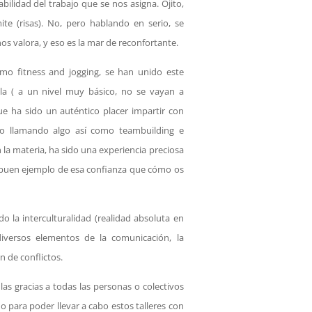
lidad del trabajo que se nos asigna. Ojito,
e (risas). No, pero hablando en serio, se
os valora, y eso es la mar de reconfortante.
como fitness and jogging, se han unido este
la ( a un nivel muy básico, no se vayan a
e ha sido un auténtico placer impartir con
o llamando algo así como teambuilding e
 la materia, ha sido una experiencia preciosa
 buen ejemplo de esa confianza que cómo os
 la interculturalidad (realidad absoluta en
 diversos elementos de la comunicación, la
 de conflictos.
as gracias a todas las personas o colectivos
para poder llevar a cabo estos talleres con