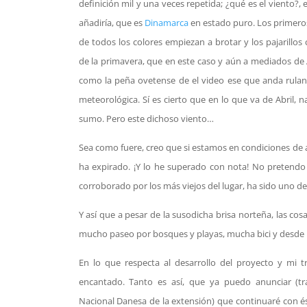
definición mil y una veces repetida; ¿qué es el viento?,
añadiría, que es
Dinamarca
en estado puro. Los primeros
de todos los colores empiezan a brotar y los pajarillo
de la primavera, que en este caso y aún a mediados de 
como la peña ovetense de el video ese que anda ruland
meteorológica. Sí es cierto que en lo que va de Abril, 
sumo. Pero este dichoso viento…
Sea como fuere, creo que si estamos en condiciones de a
ha expirado. ¡Y lo he superado con nota! No pretendo 
corroborado por los más viejos del lugar, ha sido uno de
Y así que a pesar de la susodicha brisa norteña, las cosas
mucho paseo por bosques y playas, mucha bici y desde h
En lo que respecta al desarrollo del proyecto y mi t
encantado. Tanto es así, que ya puedo anunciar (tr
Nacional Danesa de la extensión) que continuaré con és