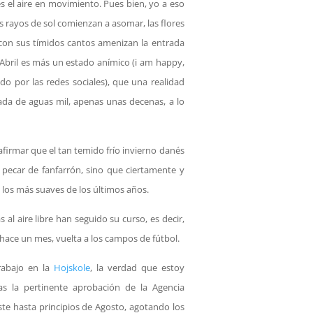
 es el aire en movimiento. Pues bien, yo a eso
 rayos de sol comienzan a asomar, las flores
s con sus tímidos cantos amenizan la entrada
Abril es más un estado anímico (i am happy,
o por las redes sociales), que una realidad
nada de aguas mil, apenas unas decenas, a lo
firmar que el tan temido frío invierno danés
pecar de fanfarrón, sino que ciertamente y
 los más suaves de los últimos años.
 al aire libre han seguido su curso, es decir,
ace un mes, vuelta a los campos de fútbol.
rabajo en la
Hojskole
, la verdad que estoy
as la pertinente aprobación de la Agencia
te hasta principios de Agosto, agotando los