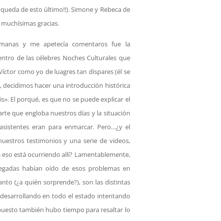
 queda de esto último!!). Simone y Rebeca de
 muchísimas gracias.
emanas y me apetecía comentaros fue la
ntro de las célebres Noches Culturales que
 Víctor como yo de luagres tan dispares (él se
 decidimos hacer una introducción histórica
is». El porqué, es que no se puede explicar el
rte que engloba nuestros días y la situación
 asistentes eran para enmarcar. Pero…¿y el
s nuestros testimonios y una serie de videos,
 eso está ocurriendo allí? Lamentablemente,
ngregadas habían oído de esos problemas en
anto (¿a quién sorprende?), son las distintas
desarrollando en todo el estado intentando
puesto también hubo tiempo para resaltar lo