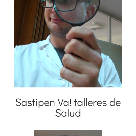
Sastipen Va! talleres de
08 enero 2016
|
Salud Comunitaria
,
Talleres
Salud
Educativos