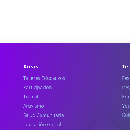
Áreas
Te
Talleres Educativos
Fes
Participación
L’A
Transit
Eur
Artivismo
You
Salud Comunitaria
Kul
Educación Global