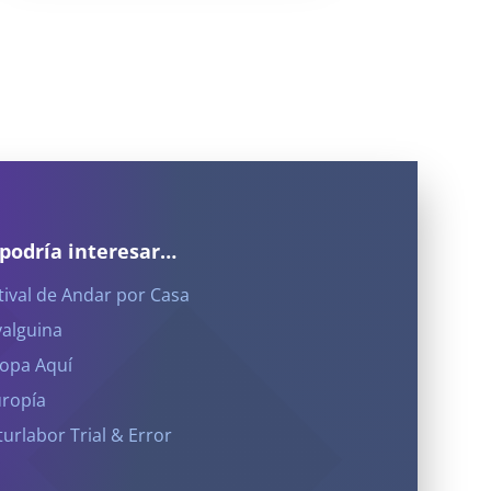
 podría interesar…
tival de Andar por Casa
yalguina
opa Aquí
ropía
turlabor Trial & Error